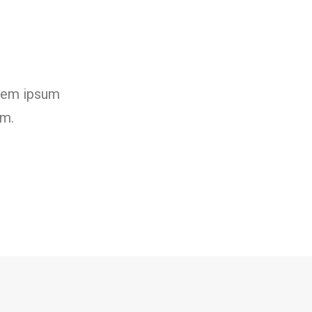
orem ipsum
am.