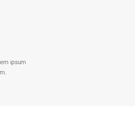
orem ipsum
am.